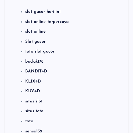
slot gacor hari ini
slot online terpercaya
slot online
Slot gacor
toto slot gacor
badak178
BANDIT4D
KLIX4D
KUY4D
situs slot
situs toto
toto
sensa138