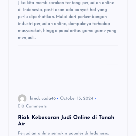
Jika kita membicarakan tentang perjudian online
i
di Indonesia, pasti akan ada banyak hal yang
perlu diperhatikan. Mulai dari perkembangan
o
industri perjudian online, dampaknya terhadap
masyarakat, hingga popularitas game-game yang
n
menjadi…
kindcicada46
October 13, 2024
0 Comments
Riak Kebesaran Judi Online di Tanah
Air
Perjudian online semakin populer di Indonesia,